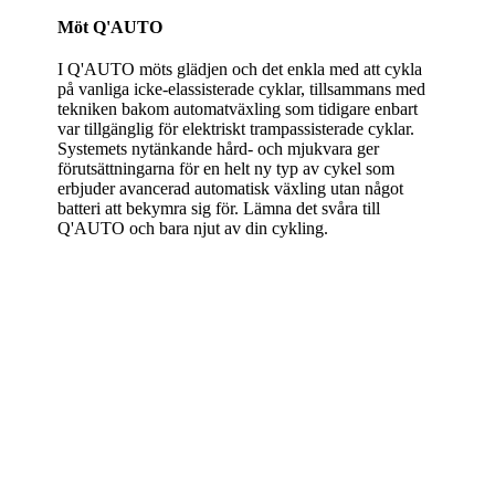
Möt Q'AUTO
I Q'AUTO möts glädjen och det enkla med att cykla
på vanliga icke-elassisterade cyklar, tillsammans med
tekniken bakom automatväxling som tidigare enbart
var tillgänglig för elektriskt trampassisterade cyklar.
Systemets nytänkande hård- och mjukvara ger
förutsättningarna för en helt ny typ av cykel som
erbjuder avancerad automatisk växling utan något
batteri att bekymra sig för. Lämna det svåra till
Q'AUTO och bara njut av din cykling.