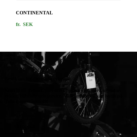
CONTINENTAL
fr. SEK
Besök oss för din nästa cykel!
Kom in till Tellus Cykel och upptäck vårt stora utbud av
cyklar, tillbehör och service. Välkommen till vår butik på
Tellusborgsvägen 49!
Utforska