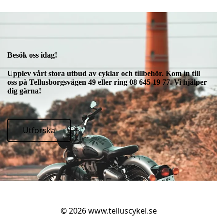
Besök oss idag!
Upplev vårt stora utbud av cyklar och tillbehör. Kom in till
oss på Tellusborgsvägen 49 eller ring 08 645 19 77. Vi hjälper
dig gärna!
Utforska
© 2026
www.telluscykel.se