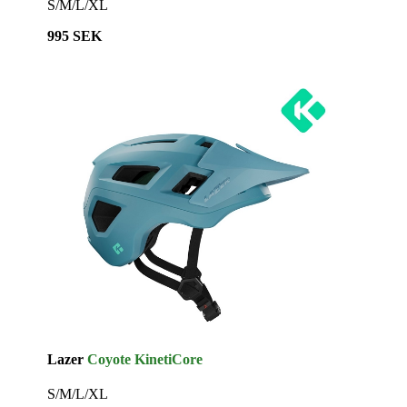
S/M/L/XL
995 SEK
Lazer
Coyote KinetiCore
S/M/L/XL