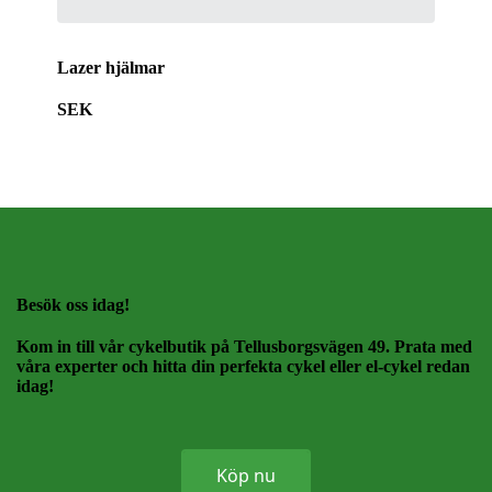
Lazer hjälmar
SEK
Besök oss idag!
Kom in till vår cykelbutik på Tellusborgsvägen 49. Prata med
våra experter och hitta din perfekta cykel eller el-cykel redan
idag!
Köp nu