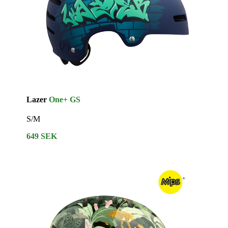
Lazer
One+ GS
S/M
649 SEK